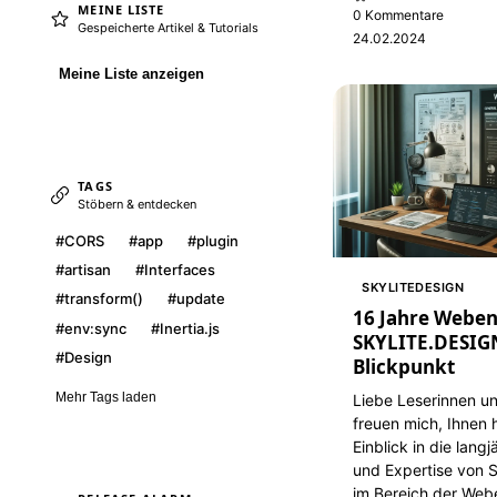
MEINE LISTE
0 Kommentare
Gespeicherte Artikel & Tutorials
24.02.2024
Meine Liste anzeigen
TAGS
Stöbern & entdecken
#CORS
#app
#plugin
#artisan
#Interfaces
SKYLITEDESIGN
#transform()
#update
16 Jahre Weben
#env:sync
#Inertia.js
SKYLITE.DESIG
#Design
Blickpunkt
Mehr Tags laden
Liebe Leserinnen un
freuen mich, Ihnen 
Einblick in die lang
und Expertise von
im Bereich der Webe