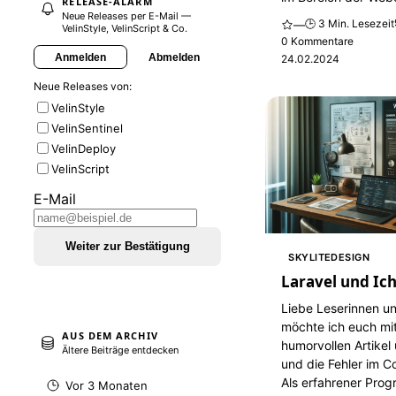
RELEASE-ALARM
Neue Releases per E-Mail —
🕒 3 Min. Lesezeit
—
VelinStyle, VelinScript & Co.
0 Kommentare
Anmelden
Abmelden
24.02.2024
Neue Releases von:
VelinStyle
VelinSentinel
VelinDeploy
VelinScript
E-Mail
Weiter zur Bestätigung
SKYLITEDESIGN
Laravel und Ic
Liebe Leserinnen un
möchte ich euch mi
AUS DEM ARCHIV
humorvollen Artikel
Ältere Beiträge entdecken
und die Fehler im C
Als erfahrener Prog
Vor 3 Monaten