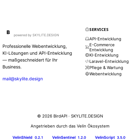
SERVICES
BirdAPI
B
powered by SKYLITE.DESIGN
API-Entwicklung
E-Commerce
Professionelle Webentwicklung,
Entwicklung
KI-Lösungen und API-Entwicklung
KI-Entwicklung
— maßgeschneidert für Ihr
Laravel-Entwicklung
Business.
Pflege & Wartung
Webentwicklung
mail@skylite.design
© 2026 BirdAPI ·
SKYLITE.DESIGN
Angetrieben durch das Velin Ökosystem
VelinShield
VelinSentinel
VelinScript
0.2.1
1.2.0
3.5.0