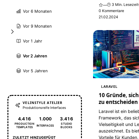
🕒 3 Min. Lesezeit
—
0 Kommentare
Vor 6 Monaten
21.02.2024
Vor 9 Monaten
Vor 1 Jahr
Vor 2 Jahren
Vor 5 Jahren
LARAVEL
10 Gründe, sich
zu entscheiden
VELINSTYLE ATELIER
Produktionsreife Interfaces
Laravel ist ein beli
Framework, das sic
4.416
1.000
3.416
Vielseitigkeit und L
PRODUCTION
STUDIO
INTERFACES
TEMPLATES
BLOCKS
auszeichnet. Es bie
Vorteile für Kunden, 
ZULETZT HINZUGEFÜGT