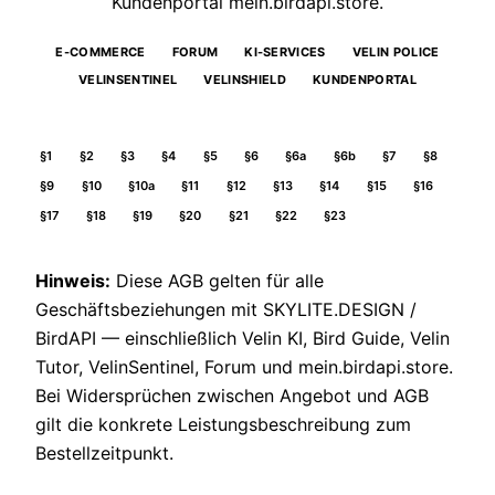
Kundenportal mein.birdapi.store.
E-COMMERCE
FORUM
KI-SERVICES
VELIN POLICE
VELINSENTINEL
VELINSHIELD
KUNDENPORTAL
§1
§2
§3
§4
§5
§6
§6a
§6b
§7
§8
§9
§10
§10a
§11
§12
§13
§14
§15
§16
§17
§18
§19
§20
§21
§22
§23
Hinweis:
Diese AGB gelten für alle
Geschäftsbeziehungen mit SKYLITE.DESIGN /
BirdAPI — einschließlich Velin KI, Bird Guide, Velin
Tutor, VelinSentinel, Forum und mein.birdapi.store.
Bei Widersprüchen zwischen Angebot und AGB
gilt die konkrete Leistungsbeschreibung zum
Bestellzeitpunkt.