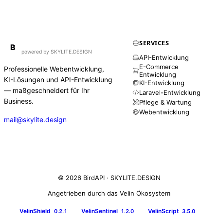
SERVICES
BirdAPI
B
powered by SKYLITE.DESIGN
API-Entwicklung
E-Commerce
Professionelle Webentwicklung,
Entwicklung
KI-Lösungen und API-Entwicklung
KI-Entwicklung
— maßgeschneidert für Ihr
Laravel-Entwicklung
Business.
Pflege & Wartung
Webentwicklung
mail@skylite.design
© 2026 BirdAPI ·
SKYLITE.DESIGN
Angetrieben durch das Velin Ökosystem
VelinShield
VelinSentinel
VelinScript
0.2.1
1.2.0
3.5.0