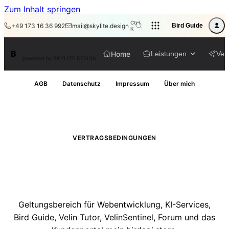
Zum Inhalt springen
Ctrl
+49 173 16 36 992
mail@skylite.design
Bird Guide
K
BirdAPI
B
Home
Leistungen
Veli
powered by SKYLITE.DESIGN
AGB
Datenschutz
Impressum
Über mich
VERTRAGSBEDINGUNGEN
Allgemeine
Geschäftsbedingungen
Geltungsbereich für Webentwicklung, KI-Services,
Bird Guide, Velin Tutor, VelinSentinel, Forum und das