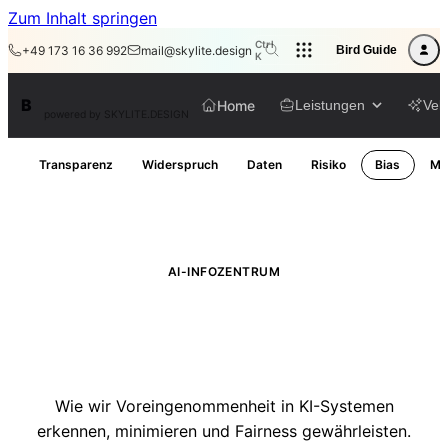
Zum Inhalt springen
Ctrl
+49 173 16 36 992
mail@skylite.design
Bird Guide
K
BirdAPI
B
Home
Leistungen
Veli
powered by SKYLITE.DESIGN
Transparenz
Widerspruch
Daten
Risiko
Bias
Mo
AI-INFOZENTRUM
Bias-Informationen &
Fairness
Wie wir Voreingenommenheit in KI-Systemen
erkennen, minimieren und Fairness gewährleisten.