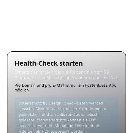
Erreichbarkeit — HTTP-Status, Redirects und TTFB
SSL-Check — Zertifikat, Issuer und Ablaufdatum
Performance — Antwortzeit und Seitengröße
Blacklist — DNSBL-Prüfung der Server-IP
Health-Check starten
Erhalte den ersten Status-Report in unter 30
Sekunden — inkl. Dauerüberwachung per E-Mail.
Pro Domain und pro E-Mail ist nur ein kostenloses Abo
möglich.
Datenschutz by Design: Check-Daten werden
ausschließlich für den aktuellen Kalendermonat
gespeichert und anschließend automatisch
gelöscht. Monatsberichte können als PDF
exportiert werden. Monatsberichte können
jederzeit als PDF exportiert werden.