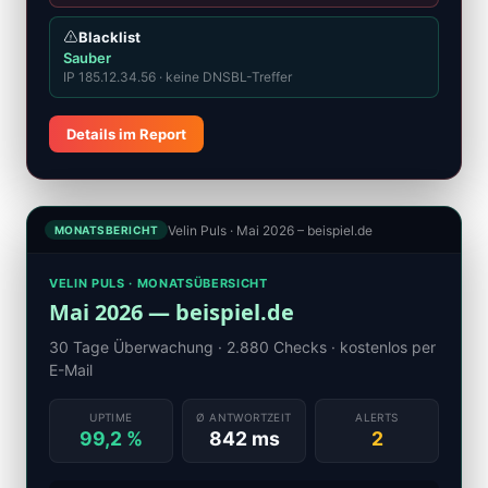
Blacklist
Sauber
IP 185.12.34.56 · keine DNSBL-Treffer
Details im Report
Velin Puls · Mai 2026 – beispiel.de
MONATSBERICHT
VELIN PULS · MONATSÜBERSICHT
Mai 2026 — beispiel.de
30 Tage Überwachung · 2.880 Checks · kostenlos per
E-Mail
UPTIME
Ø ANTWORTZEIT
ALERTS
99,2 %
842 ms
2