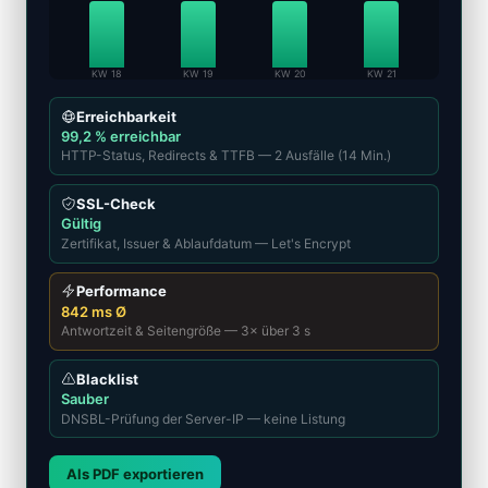
KW 18
KW 19
KW 20
KW 21
Erreichbarkeit
99,2 % erreichbar
HTTP-Status, Redirects & TTFB — 2 Ausfälle (14 Min.)
SSL-Check
Gültig
Zertifikat, Issuer & Ablaufdatum — Let's Encrypt
Performance
842 ms Ø
Antwortzeit & Seitengröße — 3× über 3 s
Blacklist
Sauber
DNSBL-Prüfung der Server-IP — keine Listung
Als PDF exportieren