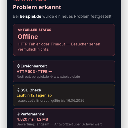
Problem erkannt
Bei
beispiel.de
wurde ein neues Problem festgestellt.
AKTUELLER STATUS
Offline
HTTP-Fehler oder Timeout — Besucher sehen
vermutlich nichts.
Erreichbarkeit
HTTP 503 · TTFB —
Redirect: beispiel.de → www.beispiel.de
SSL-Check
Läuft in 12 Tagen ab
Issuer: Let's Encrypt · gültig bis 16.06.2026
Performance
4.820 ms · 1,2 MB
Bewertung: langsam — Antwortzeit über Schwellwert