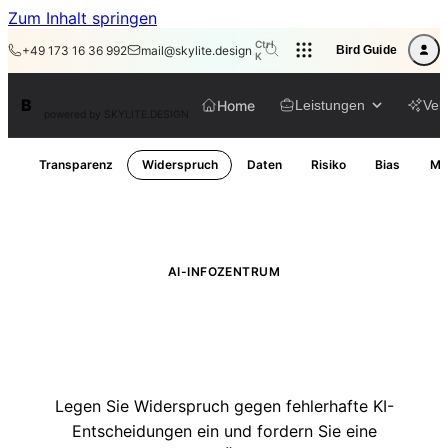
Zum Inhalt springen
Ctrl
+49 173 16 36 992
mail@skylite.design
Bird Guide
K
BirdAPI
B
Home
Leistungen
Veli
powered by SKYLITE.DESIGN
Transparenz
Widerspruch
Daten
Risiko
Bias
Mo
AI-INFOZENTRUM
Widerspruch gegen AI-
Entscheidungen
Legen Sie Widerspruch gegen fehlerhafte KI-
Entscheidungen ein und fordern Sie eine