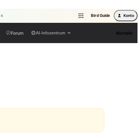
Konto
Bird Guide
l K
Forum
Kontakt
AI-Infozentrum