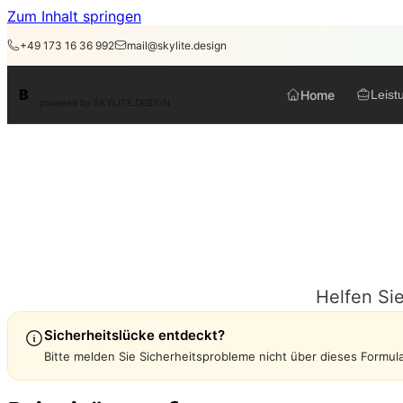
Zum Inhalt springen
+49 173 16 36 992
mail@skylite.design
BirdAPI
B
Home
Leist
powered by SKYLITE.DESIGN
B
Helfen Si
Sicherheitslücke entdeckt?
Bitte melden Sie Sicherheitsprobleme nicht über dieses Formula