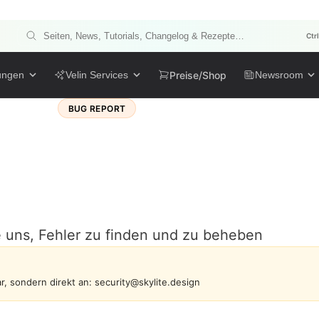
Ctr
Preise/Shop
ungen
Velin Services
Newsroom
BUG REPORT
ug melden
e uns, Fehler zu finden und zu beheben
r, sondern direkt an: security@skylite.design