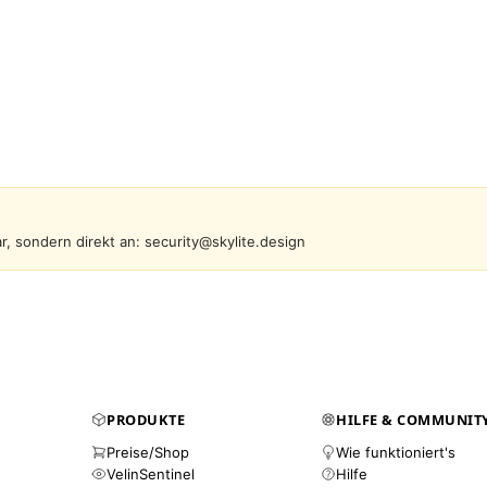
r, sondern direkt an: security@skylite.design
PRODUKTE
HILFE & COMMUNIT
Preise/Shop
Wie funktioniert's
VelinSentinel
Hilfe