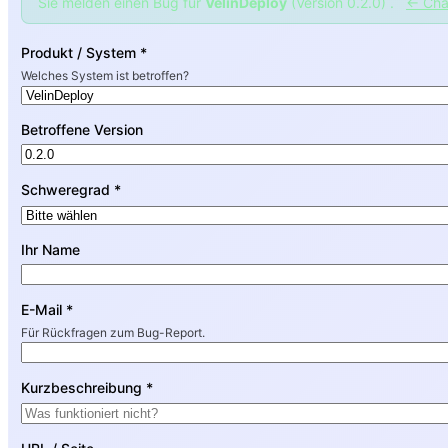
Sie melden einen Bug für
VelinDeploy
(Version 0.2.0) .
← Cha
Produkt / System *
Welches System ist betroffen?
Betroffene Version
Schweregrad *
Ihr Name
E-Mail *
Für Rückfragen zum Bug-Report.
Kurzbeschreibung *