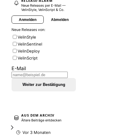
RELEASE-ALARM
Neue Releases per E-Mail —
VelinStyle, VelinScript & Co.
Anmelden
Abmelden
Neue Releases von:
VelinStyle
VelinSentinel
VelinDeploy
VelinScript
E-Mail
Weiter zur Bestätigung
AUS DEM ARCHIV
Ältere Beiträge entdecken
Vor 3 Monaten