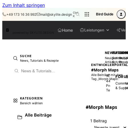
Zum Inhalt springen
Ctrl
+49 173 16 36 992
mail@skylite.design
Bird Guide
K
BirdAPI
B
Home
Leistungen
Veli
powered by SKYLITE.DESIGN
NEWSROOM
TUTORI
COD
SUCHE
Neuigkeiten,
Schritt-für
Snipp
R
News, Tutorials & Rezepte
Artikel,
Schritt-
Rezep
ENTWICKLERPORTA
Einblicke
Anleitunge
#Morph Maps
Alle Beiträge mit dem
ATELIER
FORU
Tag „Morph Maps“.
4416
Commun
V
Production
& Suppo
V
Templates
KATEGORIEN
Bereich wählen
#Morph Maps
Alle Beiträge
1 Beitrag
Sortierung