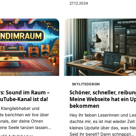
27.12.2024
SKYLITEDESIGN
s: Sound im Raum –
Schöner, schneller, reibun
uTube-Kanal ist da!
Meine Webseite hat ein U
bekommen
 Klangliebhaber und
e berichten wir live über
Hey ihr lieben Leserinnen und Les
anals, der deine Ohren
dachte mir, es ist mal wieder Zeit 
ne Seele tanzen lassen...
kleines Update über das, was hier 
Seid ihr bereit? Dann schnappt...