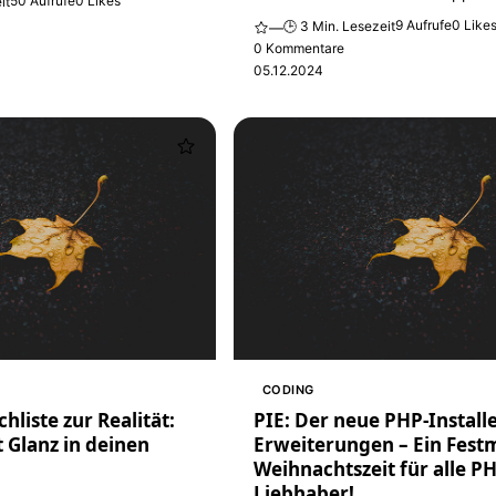
50 Aufrufe
0 Likes
it
9 Aufrufe
0 Like
🕒 3 Min. Lesezeit
—
0 Kommentare
05.12.2024
CODING
liste zur Realität:
PIE: Der neue PHP-Installe
t Glanz in deinen
Erweiterungen – Ein Fest
Weihnachtszeit für alle P
Liebhaber!