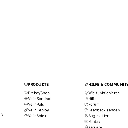
PRODUKTE
HILFE & COMMUNIT
Preise/Shop
Wie funktioniert's
VelinSentinel
Hilfe
VelinPuls
Forum
VelinDeploy
Feedback senden
ung
VelinShield
Bug melden
Kontakt
Karriere