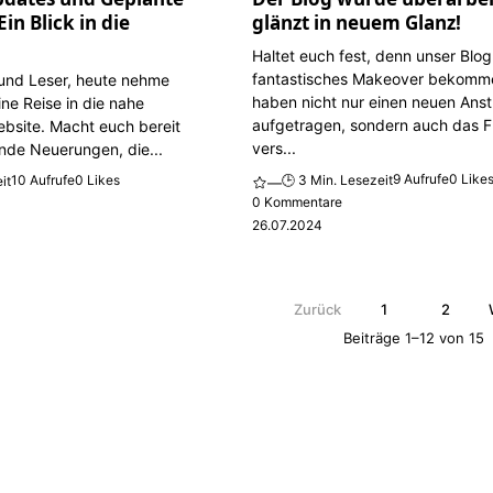
in Blick in die
glänzt in neuem Glanz!
Haltet euch fest, denn unser Blog
fantastisches Makeover bekomme
 und Leser, heute nehme
haben nicht nur einen neuen Anst
ine Reise in die nahe
aufgetragen, sondern auch das 
bsite. Macht euch bereit
vers...
ende Neuerungen, die...
9 Aufrufe
0 Like
10 Aufrufe
0 Likes
🕒 3 Min. Lesezeit
it
—
0 Kommentare
26.07.2024
Zurück
1
2
Beiträge 1–12 von 15