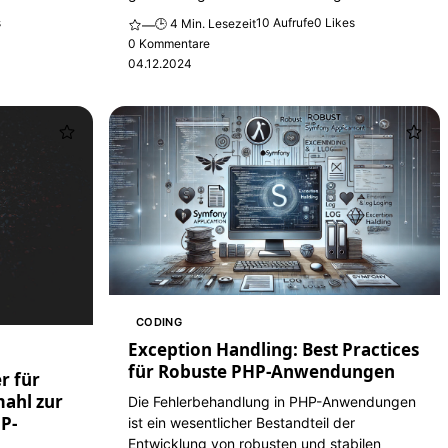
s
10 Aufrufe
0 Likes
🕒 4 Min. Lesezeit
—
0 Kommentare
04.12.2024
CODING
Exception Handling: Best Practices
für Robuste PHP-Anwendungen
r für
mahl zur
Die Fehlerbehandlung in PHP-Anwendungen
HP-
ist ein wesentlicher Bestandteil der
Entwicklung von robusten und stabilen