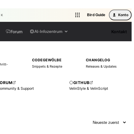
Konto
Bird Guide
l K
Forum
Kontakt
AI-Infozentrum
CODEGEWÖLBE
CHANGELOG
hritt-
Snippets & Rezepte
Releases & Updates
FORUM
GITHUB
ommunity & Support
VelinStyle & VelinScript
Sortierung