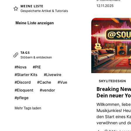
12.11.2025
MEINE LISTE
Gespeicherte Artikel & Tutorials
Meine Liste anzeigen
TAGS
Stöbern & entdecken
#Nova
#PIE
#Starter Kits
#Livewire
SKYLITEDESIGN
#Discord
#Cache
#Vue
Breaking New
#Eloquent
#vendor
Dein neuer Yo
#pflege
Willkommen, liebe
Mehr Tags laden
Musikjunkies! Heut
den Start eines K
verwöhnen und dei