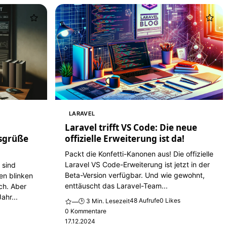
LARAVEL
Laravel trifft VS Code: Die neue
sgrüße
offizielle Erweiterung ist da!
Packt die Konfetti-Kanonen aus! Die offizielle
Laravel VS Code-Erweiterung ist jetzt in der
 sind
Beta-Version verfügbar. Und wie gewohnt,
en blinken
enttäuscht das Laravel-Team...
ch. Aber
ahr...
48 Aufrufe
0 Likes
🕒 3 Min. Lesezeit
—
0 Kommentare
s
17.12.2024