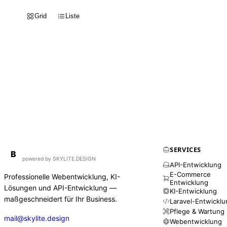
Grid
Liste
SERVICES
BirdAPI
B
powered by SKYLITE.DESIGN
API-Entwicklung
E-Commerce
Professionelle Webentwicklung, KI-
Entwicklung
Lösungen und API-Entwicklung —
KI-Entwicklung
maßgeschneidert für Ihr Business.
Laravel-Entwickl
Pflege & Wartung
mail@skylite.design
Webentwicklung