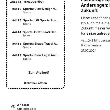
ZULETZT HINZUGEFÜGT
Änderungen: E
Sports: Glow Design Vault
#4416
Zukunft
Sports
Liebe Leserinnen
Sports: Lift Sports Roster
#4415
ich euch mit auf e
Sports
Zukunft meiner We
Sports: Craft SaaS Garden
#4414
für einige aufreg
Sports
🕒 3 Min. Leseze
—
Sports: Shape Travel Atlas
#4413
0 Kommentare
Sports
27.07.2024
Sports: Glow Legal Archive
#4412
Sports
Zum Atelier
Bibliothek öffnen
ANSICHT
Grid oder Liste