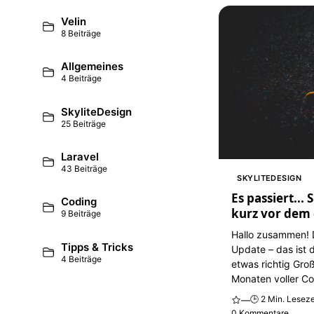
Velin
8 Beiträge
Allgemeines
4 Beiträge
SkyliteDesign
25 Beiträge
Laravel
43 Beiträge
SKYLITEDESIGN
Es passiert...
Coding
kurz vor dem
9 Beiträge
Hallo zusammen! D
Tipps & Tricks
Update – das ist d
4 Beiträge
etwas richtig Gro
Monaten voller Co
🕒 2 Min. Leseze
—
0 Kommentare