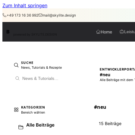
Zum Inhalt springen
+49 173 16 36 992
mail@skylite.design
BirdAPI
B
Home
Leist
powered by SKYLITE.DESIGN
SUCHE
News, Tutorials & Rezepte
ENTWICKLERPORT
#neu
Alle Beiträge mit dem 
#neu
KATEGORIEN
Bereich wählen
15 Beiträge
Alle Beiträge