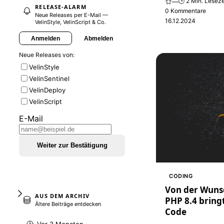
🕒 2 Min. Leseze
—
RELEASE-ALARM
0 Kommentare
Neue Releases per E-Mail —
16.12.2024
VelinStyle, VelinScript & Co.
Anmelden
Abmelden
Neue Releases von:
VelinStyle
VelinSentinel
VelinDeploy
VelinScript
E-Mail
Weiter zur Bestätigung
CODING
Von der Wunsch
AUS DEM ARCHIV
PHP 8.4 bring
Ältere Beiträge entdecken
Code