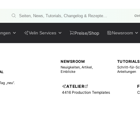
Ctr
Preise/Shop
ungen
Velin Services
Newsroom
NEWSROOM
TUTORIALS
Neuigkeiten, Artikel,
Schritt-für-Sc
Einblicke
Anleitungen
AL
Tag „neu“.
ATELIER
4416 Production Templates
C