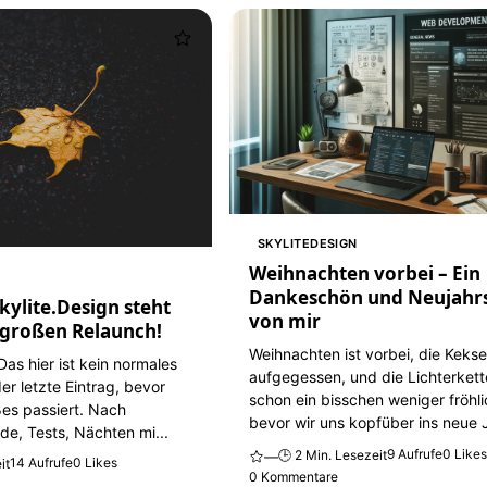
SKYLITEDESIGN
Weihnachten vorbei – Ein
Dankeschön und Neujahr
 Skylite.Design steht
von mir
 großen Relaunch!
Weihnachten ist vorbei, die Kekse
as hier ist kein normales
aufgegessen, und die Lichterkett
er letzte Eintrag, bevor
schon ein bisschen weniger fröhli
ßes passiert. Nach
bevor wir uns kopfüber ins neue J
de, Tests, Nächten mi...
9 Aufrufe
0 Like
🕒 2 Min. Lesezeit
—
14 Aufrufe
0 Likes
it
0 Kommentare