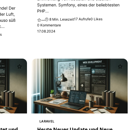
Systemen. Symfony, eines der beliebtesten
nde! Der
PHP...
der Luft,
17 Aufrufe
0 Likes
🕒 8 Min. Lesezeit
—
auso süß
0 Kommentare
...
17.08.2024
es
LARAVEL
tet und
Heute Neues Update und Neue