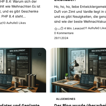
PHP 8.4: Warum sich der
hlt wie Weihnachten Es ist
Ho, ho, ho, liebe Entwicklergemei
t, und es gibt Geschenke
Duft von Zimt und Vanille liegt in 
: PHP 8.4 steht...
und es gibt Neuigkeiten, die gen
sind wie der beste Weihnachtskuc
10 Aufrufe
0 Likes
it
11 Aufrufe
0 Lik
🕒 4 Min. Lesezeit
—
0 Kommentare
29.11.2024
ALLGEMEINES
pdates und Geplante
Der Blog wurde überarbei