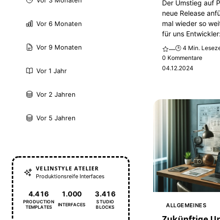
Vor 3 Monaten
Der Umstieg auf 
neue Release anfü
mal wieder so wei
Vor 6 Monaten
für uns Entwickler
Vor 9 Monaten
🕒 4 Min. Leseze
—
0 Kommentare
04.12.2024
Vor 1 Jahr
Vor 2 Jahren
Vor 5 Jahren
VELINSTYLE ATELIER
Produktionsreife Interfaces
4.416
1.000
3.416
PRODUCTION
STUDIO
INTERFACES
ALLGEMEINES
TEMPLATES
BLOCKS
Zukünftige U