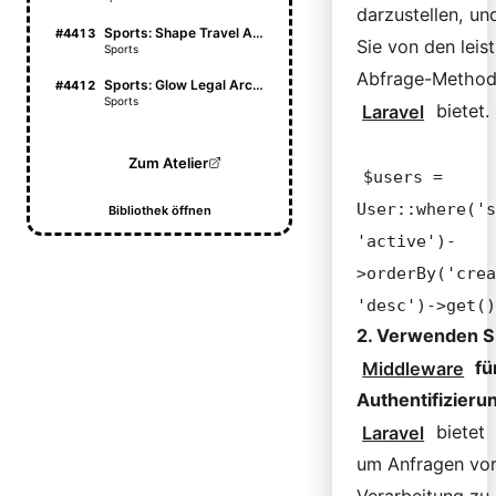
darzustellen, und
Sports: Shape Travel Atlas
#4413
Sie von den leis
Sports
Abfrage-Method
Sports: Glow Legal Archive
#4412
Sports
Laravel
bietet.
Zum Atelier
$users =
User::where('s
Bibliothek öffnen
'active')-
>orderBy('crea
'desc')->get()
2. Verwenden S
Middleware
fü
Authentifizieru
Laravel
bietet
um Anfragen vor