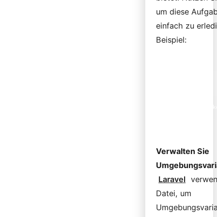
um diese Aufgab
einfach zu erled
Beispiel:
php artisan mak
Verwalten Sie
Umgebungsvaria
Laravel
verwend
Datei, um
Umgebungsvaria