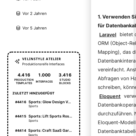
Vor 2 Jahren
1. Verwenden S
für Datenbanka
Vor 5 Jahren
Laravel
bietet
ORM (Object-Rel
Mapping), das d
VELINSTYLE ATELIER
Datenbankintera
Produktionsreife Interfaces
vereinfacht. Ans
4.416
1.000
3.416
Abfragen von H
PRODUCTION
STUDIO
INTERFACES
TEMPLATES
BLOCKS
schreiben, könn
ZULETZT HINZUGEFÜGT
Eloquent
verw
Sports: Glow Design Vault
#4416
Datenbankopera
Sports
durchzuführen. 
Sports: Lift Sports Roster
#4415
Sports
Eloquent-Modell
Sports: Craft SaaS Garden
Datenbanktabell
#4414
Sports