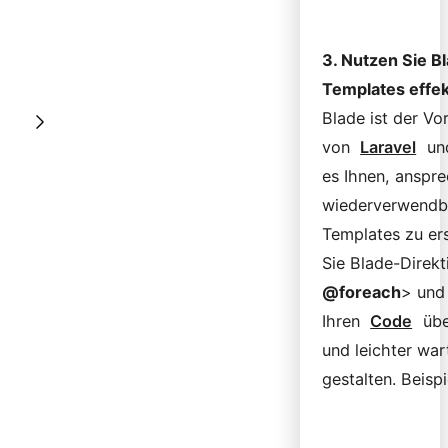
3. Nutzen Sie B
Templates effek
Blade ist der Vo
von
Laravel
und
es Ihnen, anspr
wiederverwendb
Templates zu ers
Sie Blade-Direk
@foreach
> un
Ihren
Code
übe
und leichter war
gestalten. Beispi