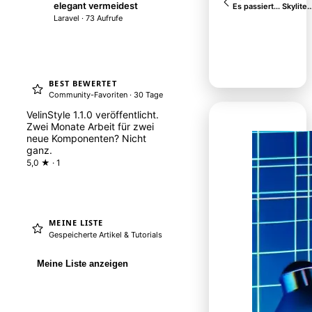
elegant vermeidest
L
Es passiert.
Laravel · 73 Aufrufe
BEST BEWERTET
Community-Favoriten · 30 Tage
VelinStyle 1.1.0 veröffentlicht.
Zwei Monate Arbeit für zwei
neue Komponenten? Nicht
ganz.
5,0 ★ · 1
MEINE LISTE
Gespeicherte Artikel & Tutorials
Meine Liste anzeigen