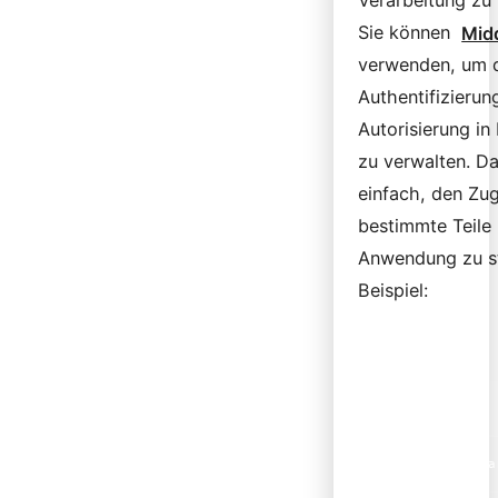
Verarbeitung zu 
Sie können
Mid
verwenden, um 
Authentifizierun
Autorisierung in
zu verwalten. D
einfach, den Zug
bestimmte Teile 
Anwendung zu s
Beispiel:
Route::middlewa