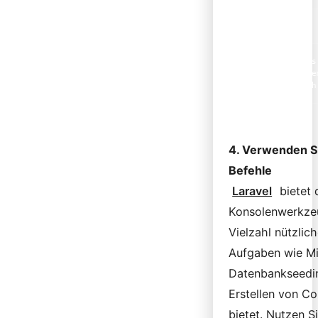
@foreach($items
        {{ $ite
    @endforeach
4. Verwenden Si
Befehle
Laravel
bietet 
Konsolenwerkzeu
Vielzahl nützlich
Aufgaben wie Mi
Datenbankseedi
Erstellen von Co
bietet. Nutzen S