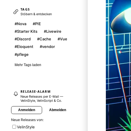
TAGS
Stöbern & entdecken
#Nova
#PIE
#Starter Kits
#Livewire
#Discord
#Cache
#Vue
#Eloquent
#vendor
#pflege
Mehr Tags laden
RELEASE-ALARM
Neue Releases per E-Mail —
VelinStyle, VelinScript & Co.
Anmelden
Abmelden
Neue Releases von:
VelinStyle