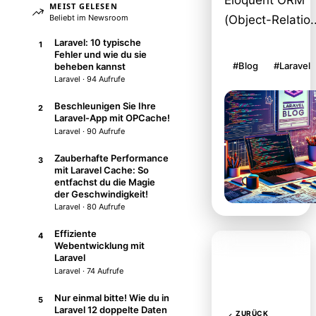
Eloquent ORM
MEIST GELESEN
Beliebt im Newsroom
(Object-Relatio..
Laravel: 10 typische
1
Fehler und wie du sie
#Blog
#Laravel
beheben kannst
Laravel · 94 Aufrufe
Beschleunigen Sie Ihre
2
Laravel-App mit OPCache!
Laravel · 90 Aufrufe
Zauberhafte Performance
3
mit Laravel Cache: So
entfachst du die Magie
der Geschwindigkeit!
Laravel · 80 Aufrufe
Effiziente
4
Webentwicklung mit
Laravel
Laravel · 74 Aufrufe
Nur einmal bitte! Wie du in
5
Laravel 12 doppelte Daten
ZURÜCK