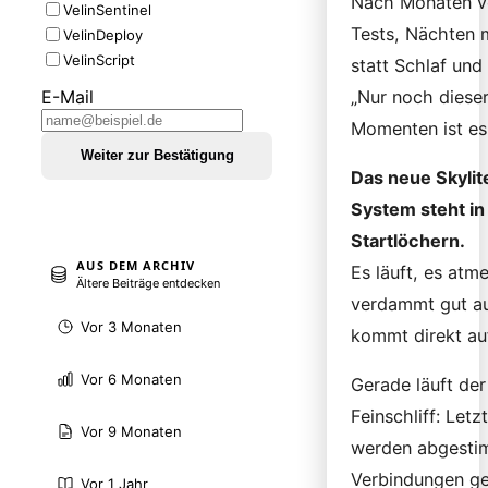
Nach Monaten v
VelinSentinel
Tests, Nächten 
VelinDeploy
VelinScript
statt Schlaf und
„Nur noch dieser
E-Mail
Momenten ist es
Weiter zur Bestätigung
Das neue Skylit
System steht in
Startlöchern.
AUS DEM ARCHIV
Es läuft, es atme
Ältere Beiträge entdecken
verdammt gut au
Vor 3 Monaten
kommt direkt au
Vor 6 Monaten
Gerade läuft der 
Feinschliff: Letz
Vor 9 Monaten
werden abgestim
Verbindungen ge
Vor 1 Jahr