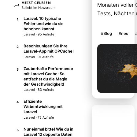
MEIST GELESEN
Monaten voller 
Beliebt im Newsroom
Tests, Nächten m
Laravel: 10 typische
1
Fehler und wie du sie
beheben kannst
#Blog
#neu
Laravel · 95 Aufrufe
Beschleunigen Sie Ihre
2
Laravel-App mit OPCache!
Laravel · 91 Aufrufe
Zauberhafte Performance
3
mit Laravel Cache: So
entfachst du die Magie
der Geschwindigkeit!
Laravel · 83 Aufrufe
Effiziente
4
Webentwicklung mit
Laravel
Laravel · 75 Aufrufe
Nur einmal bitte! Wie du in
5
Laravel 12 doppelte Daten