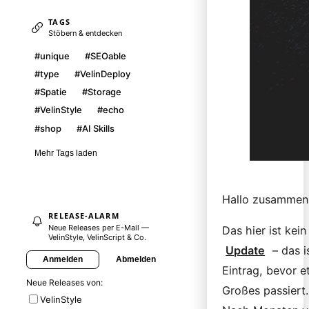
TAGS
Stöbern & entdecken
#unique
#SEOable
#type
#VelinDeploy
#Spatie
#Storage
#VelinStyle
#echo
#shop
#AI Skills
Mehr Tags laden
Hallo zusammen
RELEASE-ALARM
Neue Releases per E-Mail —
Das hier ist kei
VelinStyle, VelinScript & Co.
Update
– das i
Anmelden
Abmelden
Eintrag, bevor e
Neue Releases von:
Großes passiert.
VelinStyle