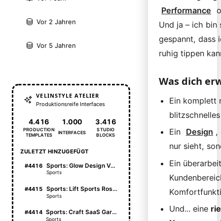
Performance
o
Vor 2 Jahren
Und ja – ich bin 
gespannt, dass 
Vor 5 Jahren
ruhig tippen kan
Was dich er
VELINSTYLE ATELIER
Ein komplett 
Produktionsreife Interfaces
blitzschnelle
4.416
1.000
3.416
PRODUCTION
STUDIO
Ein
Design
,
INTERFACES
TEMPLATES
BLOCKS
nur sieht, so
ZULETZT HINZUGEFÜGT
Ein überarbei
Sports: Glow Design Vault
#4416
Sports
Kundenbereic
Sports: Lift Sports Roster
#4415
Komfortfunkt
Sports
Und... eine
ri
Sports: Craft SaaS Garden
#4414
Sports