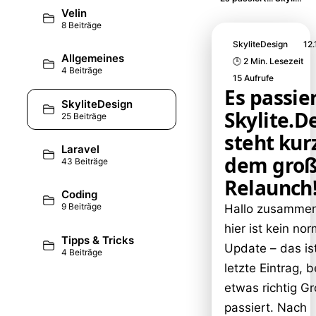
Velin
8 Beiträge
SkyliteDesign
12.
Allgemeines
🕒 2 Min. Lesezeit
4 Beiträge
15 Aufrufe
Es passier
SkyliteDesign
Skylite.D
25 Beiträge
steht kur
Laravel
dem gro
43 Beiträge
Relaunch
Coding
9 Beiträge
Hallo zusammen
hier ist kein no
Tipps & Tricks
Update – das is
4 Beiträge
letzte Eintrag, 
etwas richtig G
passiert. Nach