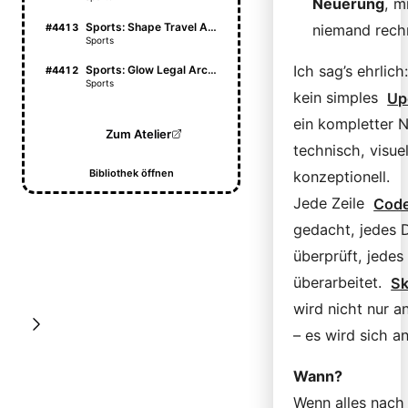
Neuerung
, m
Sports: Shape Travel Atlas
#4413
niemand rech
Sports
Ich sag’s ehrlich:
Sports: Glow Legal Archive
#4412
Sports
kein simples
Up
ein kompletter N
Zum Atelier
technisch, visue
Bibliothek öffnen
konzeptionell.
Jede Zeile
Cod
gedacht, jedes D
überprüft, jedes
überarbeitet.
Sk
wird nicht nur a
– es wird sich a
Wann?
Wenn alles nach 