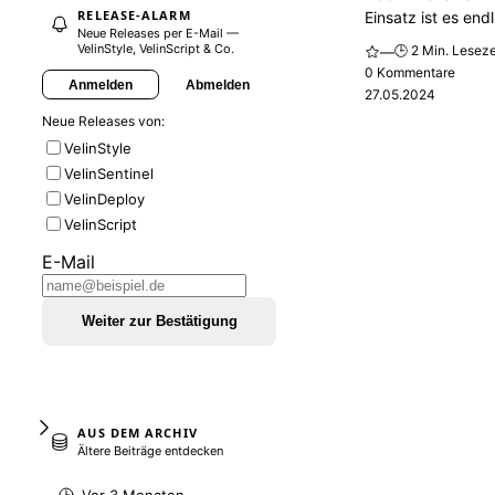
RELEASE-ALARM
Einsatz ist es endl
Neue Releases per E-Mail —
VelinStyle, VelinScript & Co.
🕒 2 Min. Leseze
—
0 Kommentare
Anmelden
Abmelden
27.05.2024
Neue Releases von:
VelinStyle
VelinSentinel
VelinDeploy
VelinScript
E-Mail
Weiter zur Bestätigung
AUS DEM ARCHIV
Ältere Beiträge entdecken