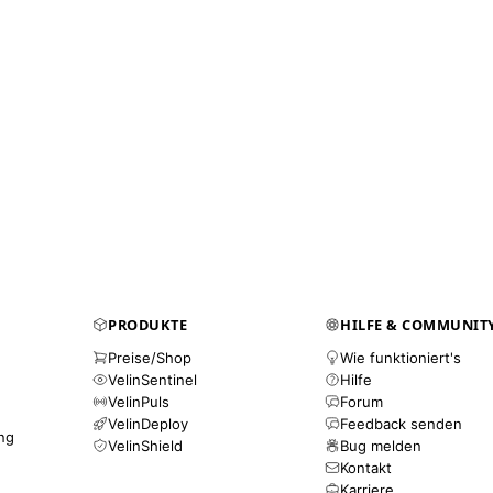
PRODUKTE
HILFE & COMMUNIT
Preise/Shop
Wie funktioniert's
VelinSentinel
Hilfe
VelinPuls
Forum
VelinDeploy
Feedback senden
ung
VelinShield
Bug melden
Kontakt
Karriere