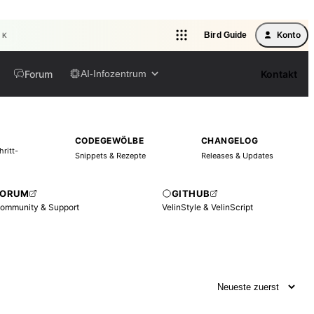
Konto
Bird Guide
l K
Forum
Kontakt
AI-Infozentrum
CODEGEWÖLBE
CHANGELOG
hritt-
Snippets & Rezepte
Releases & Updates
FORUM
GITHUB
ommunity & Support
VelinStyle & VelinScript
Sortierung