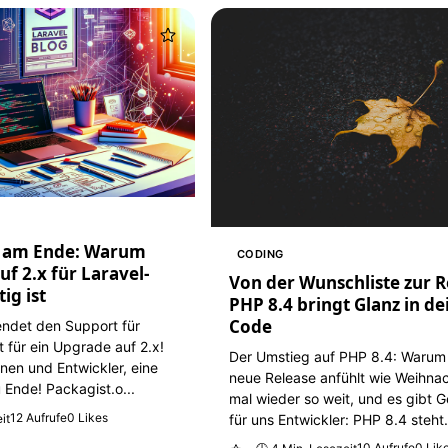
 am Ende: Warum
CODING
f 2.x für Laravel-
Von der Wunschliste zur Re
ig ist
PHP 8.4 bringt Glanz in d
Code
endet den Support für
t für ein Upgrade auf 2.x!
Der Umstieg auf PHP 8.4: Warum 
nnen und Entwickler, eine
neue Release anfühlt wie Weihnac
 Ende! Packagist.o...
mal wieder so weit, und es gibt 
12 Aufrufe
0 Likes
für uns Entwickler: PHP 8.4 steht.
it
10 Aufrufe
0 Lik