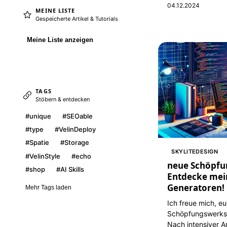
04.12.2024
MEINE LISTE
Gespeicherte Artikel & Tutorials
Meine Liste anzeigen
TAGS
Stöbern & entdecken
#unique
#SEOable
#type
#VelinDeploy
#Spatie
#Storage
SKYLITEDESIGN
#VelinStyle
#echo
neue Schöpfu
#shop
#AI Skills
Entdecke mei
Generatoren!
Mehr Tags laden
Ich freue mich, e
Schöpfungswerkst
Nach intensiver 