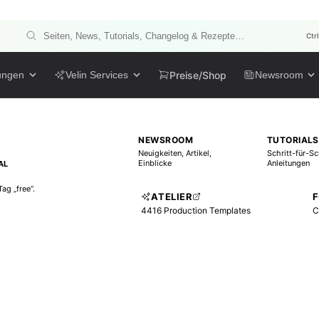
Ctr
Preise/Shop
ungen
Velin Services
Newsroom
NEWSROOM
TUTORIALS
Neuigkeiten, Artikel,
Schritt-für-Sc
Einblicke
Anleitungen
AL
ag „free“.
ATELIER
4416 Production Templates
C