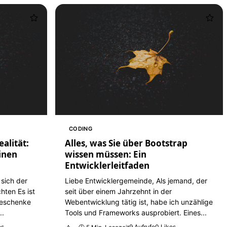
CODING
alität:
Alles, was Sie über Bootstrap
einen
wissen müssen: Ein
Entwicklerleitfaden
sich der
Liebe Entwicklergemeinde, Als jemand, der
hten Es ist
seit über einem Jahrzehnt in der
Geschenke
Webentwicklung tätig ist, habe ich unzählige
..
Tools und Frameworks ausprobiert. Eines...
es
9 Aufrufe
0 Likes