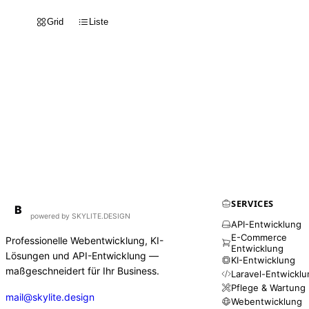
Grid
Liste
SERVICES
BirdAPI
B
powered by SKYLITE.DESIGN
API-Entwicklung
E-Commerce
Professionelle Webentwicklung, KI-
Entwicklung
Lösungen und API-Entwicklung —
KI-Entwicklung
maßgeschneidert für Ihr Business.
Laravel-Entwickl
Pflege & Wartung
mail@skylite.design
Webentwicklung