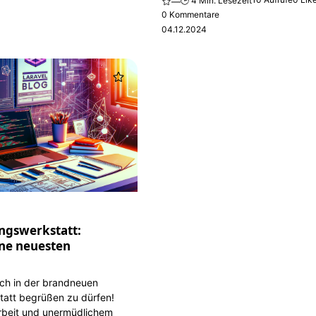
🕒 4 Min. Lesezeit
—
0 Kommentare
04.12.2024
ngswerkstatt:
ne neuesten
uch in der brandneuen
att begrüßen zu dürfen!
Arbeit und unermüdlichem