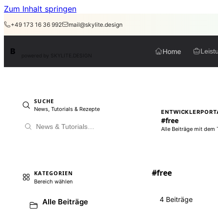
Zum Inhalt springen
+49 173 16 36 992
mail@skylite.design
BirdAPI
B
Home
Leist
powered by SKYLITE.DESIGN
SUCHE
News, Tutorials & Rezepte
ENTWICKLERPORT
#free
Alle Beiträge mit dem T
#free
KATEGORIEN
Bereich wählen
4 Beiträge
Alle Beiträge