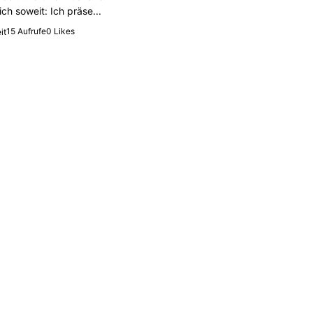
ich soweit: Ich präse...
15 Aufrufe
0 Likes
it