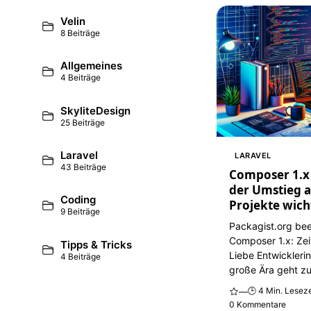
Velin
8 Beiträge
Allgemeines
4 Beiträge
SkyliteDesign
25 Beiträge
Laravel
LARAVEL
43 Beiträge
Composer 1.x
der Umstieg au
Coding
Projekte wicht
9 Beiträge
Packagist.org be
Composer 1.x: Zei
Tipps & Tricks
Liebe Entwickleri
4 Beiträge
große Ära geht zu
🕒 4 Min. Leseze
—
0 Kommentare