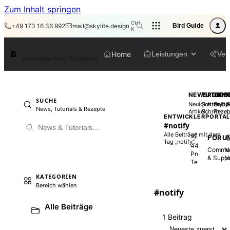
Zum Inhalt springen
Ctrl
+49 173 16 36 992
mail@skylite.design
Bird Guide
K
BirdAPI
B
Home
Leistungen
Veli
powered by SKYLITE.DESIGN
NEWSROOM
TUTORI
COD
SUCHE
Neuigkeiten,
Schritt-für
Snipp
R
News, Tutorials & Rezepte
Artikel,
Schritt-
Rezep
ENTWICKLERPORTA
Einblicke
Anleitunge
#notify
Alle Beiträge mit dem
ATELIER
FORU
Tag „notify“.
4416
Commun
V
Production
& Suppo
V
Templates
KATEGORIEN
Bereich wählen
#notify
Alle Beiträge
1 Beitrag
Sortierung