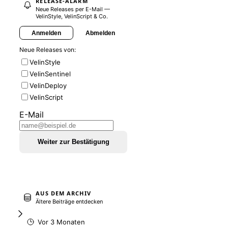
RELEASE-ALARM
Neue Releases per E-Mail —
VelinStyle, VelinScript & Co.
Anmelden
Abmelden
Neue Releases von:
VelinStyle
VelinSentinel
VelinDeploy
VelinScript
E-Mail
Weiter zur Bestätigung
AUS DEM ARCHIV
Ältere Beiträge entdecken
Vor 3 Monaten