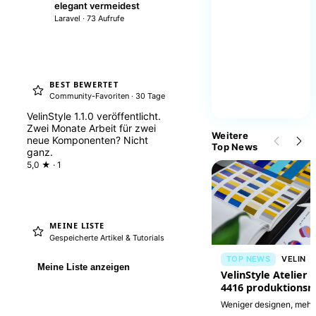
elegant vermeidest
Laravel · 73 Aufrufe
BEST BEWERTET
Community-Favoriten · 30 Tage
VelinStyle 1.1.0 veröffentlicht.
Zwei Monate Arbeit für zwei
Weitere
neue Komponenten? Nicht
Top News
ganz.
5,0 ★ · 1
MEINE LISTE
Gespeicherte Artikel & Tutorials
TOP NEWS
VELIN
Meine Liste anzeigen
VelinStyle Atelier i
4416 produktionsr
Interfaces
Weniger designen, mehr