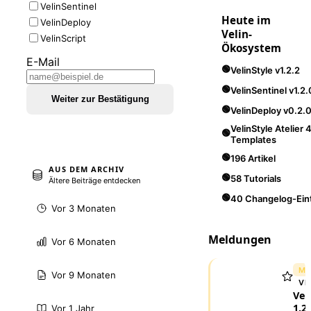
VelinSentinel
Heute im
VelinDeploy
Velin-
VelinScript
Ökosystem
E-Mail
🟢
VelinStyle v1.2.2
🟢
VelinSentinel v1.2.
Weiter zur Bestätigung
🟢
VelinDeploy v0.2.
VelinStyle Atelier 
🟢
Templates
🟢
196 Artikel
AUS DEM ARCHIV
🟢
58 Tutorials
Ältere Beiträge entdecken
🟢
40 Changelog-Ein
Vor 3 Monaten
Meldungen
Vor 6 Monaten
ME
Vor 9 Monaten
VE
Vel
1.2.
Vor 1 Jahr