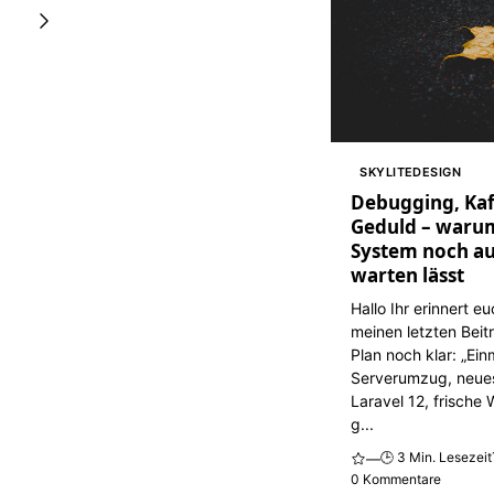
SKYLITEDESIGN
Debugging, Kaf
Geduld – waru
System noch au
warten lässt
Hallo Ihr erinnert e
meinen letzten Beit
Plan noch klar: „Ein
Serverumzug, neue
Laravel 12, frische
g...
🕒 3 Min. Lesezeit
—
0 Kommentare