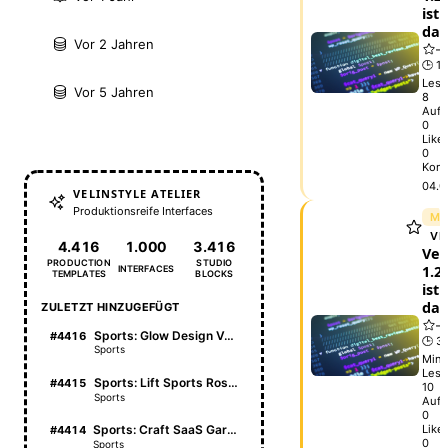
ist
da
Vor 2 Jahren
🕒 1 
Lese
Vor 5 Jahren
8
Aufr
0
Like
0
Kom
04.0
VELINSTYLE ATELIER
Produktionsreife Interfaces
ME
VE
4.416
1.000
3.416
Vel
PRODUCTION
STUDIO
1.2.
INTERFACES
TEMPLATES
BLOCKS
ist
da
ZULETZT HINZUGEFÜGT
Sports: Glow Design Vault
#4416
🕒 3
Sports
Min.
Lese
Sports: Lift Sports Roster
#4415
10
Sports
Aufr
0
Like
Sports: Craft SaaS Garden
#4414
0
Sports