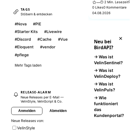
Das VelinStyle Atelier li
9 
🕒 2 Min. Lesezeit
—
kuratierte, produktionsre
0 Likes
0 Kommentare
TAGS
Interfaces, Studio-Baus
04.08.2026
Stöbern & entdecken
Verticals — fertige Ober
statt leerer Komponente
#Nova
#PIE
#Starter Kits
#Livewire
×
#Discord
#Cache
#Vue
Neu bei
BirdAPI?
#Eloquent
#vendor
#pflege
→ Was ist
VelinSentinel?
Mehr Tags laden
→ Was ist
VelinDeploy?
→ Was ist
VelinPuls?
RELEASE-ALARM
→ Wie
Neue Releases per E-Mail —
VelinStyle, VelinScript & Co.
funktioniert
das
Anmelden
Abmelden
Kundenportal?
Neue Releases von:
VelinStyle