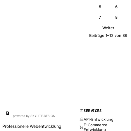
5
6
7
8
Weiter
Beiträge 1–12 von 86
SERVICES
BirdAPI
B
powered by SKYLITE.DESIGN
API-Entwicklung
E-Commerce
Professionelle Webentwicklung,
Entwicklung