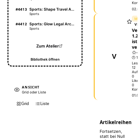
Kom
Sports: Shape Travel Atlas
02.0
#4413
Sports
ME
Sports: Glow Legal Archive
#4412
VE
Sports
Vel
1.2.
ist
Zum Atelier
ver
V
🕒 1 
Bibliothek öffnen
Lese
12
Aufr
0
Like
0
ANSICHT
Kom
Grid oder Liste
01.0
Grid
Liste
Artikelreihen
Fortsetzen,
statt bei Null