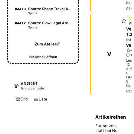
Kom
Sports: Shape Travel Atlas
02.0
#4413
Sports
ME
Sports: Glow Legal Archive
#4412
VE
Sports
Vel
1.2.
ist
Zum Atelier
ver
V
🕒 1 
Bibliothek öffnen
Lese
12
Aufr
0
Like
0
ANSICHT
Kom
Grid oder Liste
01.0
Grid
Liste
Artikelreihen
Fortsetzen,
statt bei Null