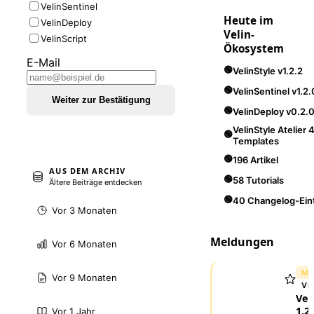
VelinSentinel
Heute im
VelinDeploy
Velin-
VelinScript
Ökosystem
E-Mail
🟢
VelinStyle v1.2.2
🟢
VelinSentinel v1.2.
Weiter zur Bestätigung
🟢
VelinDeploy v0.2.
VelinStyle Atelier 
🟢
Templates
🟢
196 Artikel
AUS DEM ARCHIV
🟢
58 Tutorials
Ältere Beiträge entdecken
🟢
40 Changelog-Ein
Vor 3 Monaten
Meldungen
Vor 6 Monaten
ME
Vor 9 Monaten
VE
Vel
1.2.
Vor 1 Jahr