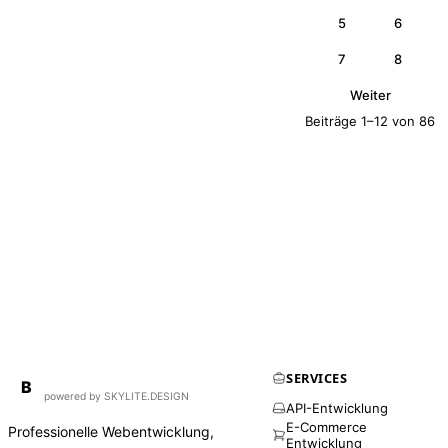
5
6
7
8
Weiter
Beiträge 1–12 von 86
SERVICES
BirdAPI
B
powered by SKYLITE.DESIGN
API-Entwicklung
E-Commerce
Professionelle Webentwicklung,
Entwicklung