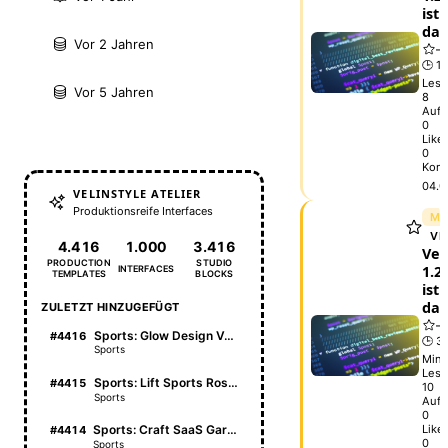
ist
da
Vor 2 Jahren
🕒 1 
Lese
Vor 5 Jahren
8
Aufr
0
Like
0
Kom
04.0
VELINSTYLE ATELIER
Produktionsreife Interfaces
ME
VE
4.416
1.000
3.416
Vel
PRODUCTION
STUDIO
1.2.
INTERFACES
TEMPLATES
BLOCKS
ist
da
ZULETZT HINZUGEFÜGT
Sports: Glow Design Vault
#4416
🕒 3
Sports
Min.
Lese
Sports: Lift Sports Roster
#4415
10
Sports
Aufr
0
Like
Sports: Craft SaaS Garden
#4414
0
Sports