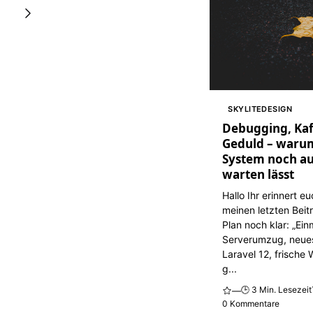
SKYLITEDESIGN
Debugging, Kaf
Geduld – waru
System noch au
warten lässt
Hallo Ihr erinnert e
meinen letzten Beit
Plan noch klar: „Ein
Serverumzug, neue
Laravel 12, frische
g...
🕒 3 Min. Lesezeit
—
0 Kommentare