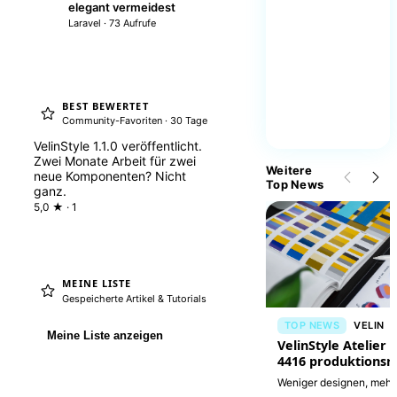
elegant vermeidest
Laravel · 73 Aufrufe
BEST BEWERTET
Community-Favoriten · 30 Tage
VelinStyle 1.1.0 veröffentlicht.
Zwei Monate Arbeit für zwei
Weitere
neue Komponenten? Nicht
Top News
ganz.
5,0 ★ · 1
MEINE LISTE
Gespeicherte Artikel & Tutorials
TOP NEWS
VELIN
Meine Liste anzeigen
VelinStyle Atelier i
4416 produktionsr
Interfaces
Weniger designen, mehr