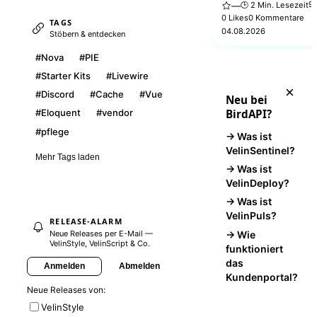
Das VelinStyle Atelier li
9 
🕒 2 Min. Lesezeit
—
kuratierte, produktionsre
0 Likes
0 Kommentare
TAGS
Interfaces, Studio-Baus
04.08.2026
Stöbern & entdecken
Verticals — fertige Ober
statt leerer Komponente
#Nova
#PIE
#Starter Kits
#Livewire
×
#Discord
#Cache
#Vue
Neu bei
BirdAPI?
#Eloquent
#vendor
#pflege
→ Was ist
VelinSentinel?
Mehr Tags laden
→ Was ist
VelinDeploy?
→ Was ist
VelinPuls?
RELEASE-ALARM
→ Wie
Neue Releases per E-Mail —
VelinStyle, VelinScript & Co.
funktioniert
das
Anmelden
Abmelden
Kundenportal?
Neue Releases von:
VelinStyle