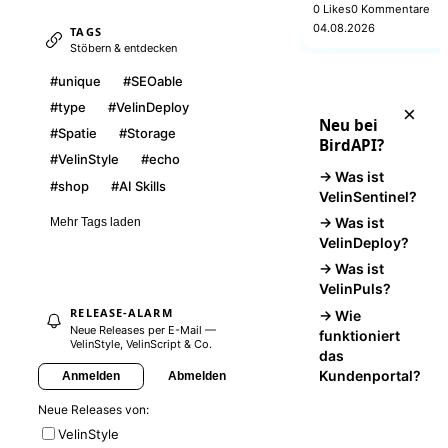
kuratierte, produktionsre
0 Likes
0 Kommentare
Interfaces, Studio-Baus
04.08.2026
TAGS
Verticals — fertige Ober
Stöbern & entdecken
statt leerer Komponente
#unique
#SEOable
#type
#VelinDeploy
×
Neu bei
#Spatie
#Storage
BirdAPI?
#VelinStyle
#echo
→ Was ist
#shop
#AI Skills
VelinSentinel?
→ Was ist
Mehr Tags laden
VelinDeploy?
→ Was ist
VelinPuls?
RELEASE-ALARM
→ Wie
Neue Releases per E-Mail —
funktioniert
VelinStyle, VelinScript & Co.
das
Kundenportal?
Anmelden
Abmelden
Neue Releases von:
VelinStyle