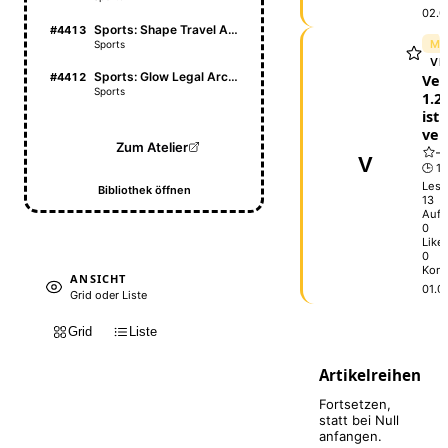
02.0
Sports: Shape Travel Atlas
#4413
ME
Sports
VE
Sports: Glow Legal Archive
#4412
Vel
Sports
1.2.
ist
ver
Zum Atelier
V
🕒 1 
Lese
Bibliothek öffnen
13
Aufr
0
Like
0
Kom
ANSICHT
01.0
Grid oder Liste
Grid
Liste
Artikelreihen
Fortsetzen,
statt bei Null
anfangen.