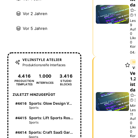
da
Vor 2 Jahren
🕒 1 
Lese
9
Vor 5 Jahren
Aufr
0
Like
0
Kom
04.0
VELINSTYLE ATELIER
ME
Produktionsreife Interfaces
VE
Vel
4.416
1.000
3.416
1.2.
PRODUCTION
STUDIO
INTERFACES
ist
TEMPLATES
BLOCKS
da
ZULETZT HINZUGEFÜGT
🕒 3
Sports: Glow Design Vault
#4416
Min.
Sports
Lese
11
Sports: Lift Sports Roster
#4415
Aufr
Sports
0
Like
0
Sports: Craft SaaS Garden
#4414
Kom
Sports