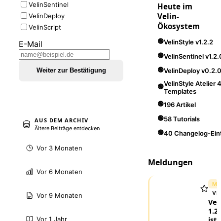
VelinSentinel
Heute im
Velin-
VelinDeploy
Ökosystem
VelinScript
🟢
VelinStyle v1.2.2
E-Mail
🟢
VelinSentinel v1.2.
🟢
Weiter zur Bestätigung
VelinDeploy v0.2.
VelinStyle Atelier 
🟢
Templates
🟢
196 Artikel
🟢
58 Tutorials
AUS DEM ARCHIV
Ältere Beiträge entdecken
🟢
40 Changelog-Ein
Vor 3 Monaten
Meldungen
Vor 6 Monaten
ME
VE
Vor 9 Monaten
Vel
1.2.
ist
Vor 1 Jahr