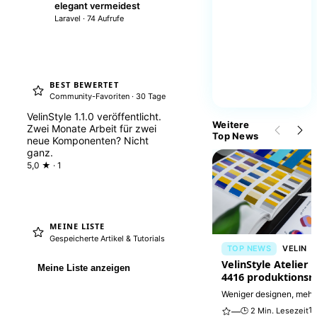
elegant vermeidest
Laravel · 74 Aufrufe
BEST BEWERTET
Community-Favoriten · 30 Tage
VelinStyle 1.1.0 veröffentlicht.
Weitere
Zwei Monate Arbeit für zwei
Top News
neue Komponenten? Nicht
ganz.
5,0 ★ · 1
MEINE LISTE
Gespeicherte Artikel & Tutorials
TOP NEWS
VELIN
VelinStyle Atelier i
Meine Liste anzeigen
4416 produktionsr
Interfaces
Weniger designen, mehr
Das VelinStyle Atelier li
10
🕒 2 Min. Lesezeit
—