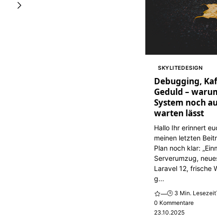
SKYLITEDESIGN
Debugging, Kaf
Geduld – waru
System noch au
warten lässt
Hallo Ihr erinnert e
meinen letzten Beit
Plan noch klar: „Ein
Serverumzug, neue
Laravel 12, frische
g...
🕒 3 Min. Lesezeit
—
0 Kommentare
23.10.2025