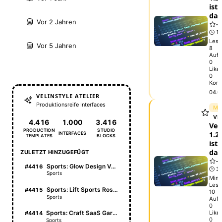
ist
da
Vor 2 Jahren
🕒 1 
Lese
Vor 5 Jahren
8
Aufr
0
Like
0
Kom
04.0
VELINSTYLE ATELIER
Produktionsreife Interfaces
ME
VE
4.416
1.000
3.416
Vel
PRODUCTION
STUDIO
1.2.
INTERFACES
TEMPLATES
BLOCKS
ist
da
ZULETZT HINZUGEFÜGT
Sports: Glow Design Vault
#4416
🕒 3
Sports
Min.
Lese
Sports: Lift Sports Roster
#4415
10
Sports
Aufr
0
Like
Sports: Craft SaaS Garden
#4414
0
Sports