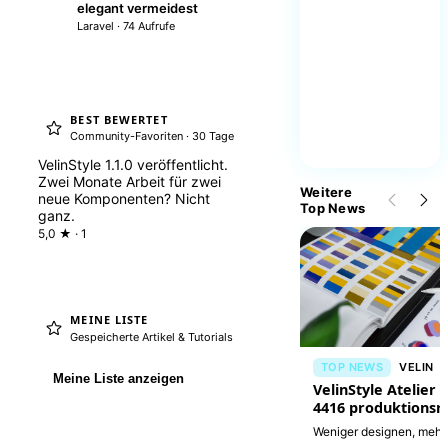
elegant vermeidest
Laravel · 74 Aufrufe
BEST BEWERTET
Community-Favoriten · 30 Tage
VelinStyle 1.1.0 veröffentlicht.
Zwei Monate Arbeit für zwei
Weitere
neue Komponenten? Nicht
Top News
ganz.
5,0 ★ · 1
MEINE LISTE
Gespeicherte Artikel & Tutorials
TOP NEWS
VELIN
Meine Liste anzeigen
VelinStyle Atelier i
4416 produktionsr
Interfaces
Weniger designen, mehr