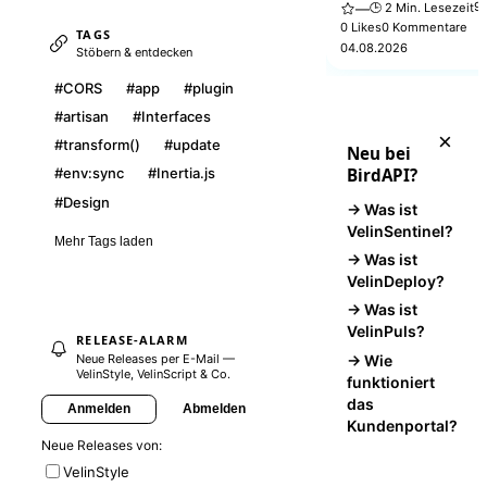
Das VelinStyle Atelier li
9 
🕒 2 Min. Lesezeit
—
kuratierte, produktionsre
0 Likes
0 Kommentare
TAGS
Interfaces, Studio-Baus
04.08.2026
Stöbern & entdecken
Verticals — fertige Ober
statt leerer Komponente
#CORS
#app
#plugin
#artisan
#Interfaces
×
#transform()
#update
Neu bei
BirdAPI?
#env:sync
#Inertia.js
#Design
→ Was ist
VelinSentinel?
Mehr Tags laden
→ Was ist
VelinDeploy?
→ Was ist
VelinPuls?
RELEASE-ALARM
→ Wie
Neue Releases per E-Mail —
VelinStyle, VelinScript & Co.
funktioniert
das
Anmelden
Abmelden
Kundenportal?
Neue Releases von:
VelinStyle