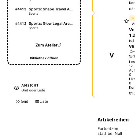
Kom
Sports: Shape Travel Atlas
02.0
#4413
Sports
ME
Sports: Glow Legal Archive
#4412
VE
Sports
Vel
1.2.
ist
Zum Atelier
ver
V
🕒 1 
Bibliothek öffnen
Lese
12
Aufr
0
Like
0
ANSICHT
Kom
Grid oder Liste
01.0
Grid
Liste
Artikelreihen
Fortsetzen,
statt bei Null