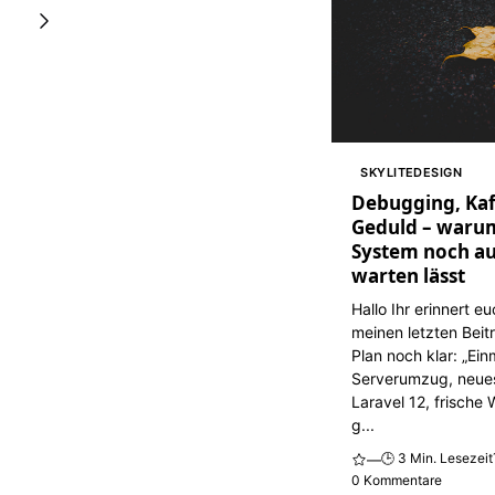
SKYLITEDESIGN
Debugging, Kaf
Geduld – waru
System noch au
warten lässt
Hallo Ihr erinnert e
meinen letzten Beit
Plan noch klar: „Ein
Serverumzug, neue
Laravel 12, frische
g...
🕒 3 Min. Lesezeit
—
0 Kommentare