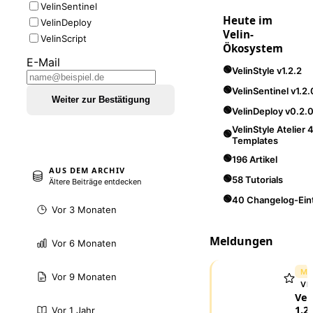
VelinSentinel
Heute im
VelinDeploy
Velin-
VelinScript
Ökosystem
E-Mail
🟢
VelinStyle v1.2.2
🟢
VelinSentinel v1.2.
Weiter zur Bestätigung
🟢
VelinDeploy v0.2.
VelinStyle Atelier 
🟢
Templates
🟢
196 Artikel
AUS DEM ARCHIV
🟢
58 Tutorials
Ältere Beiträge entdecken
🟢
40 Changelog-Ein
Vor 3 Monaten
Meldungen
Vor 6 Monaten
ME
Vor 9 Monaten
VE
Vel
1.2.
Vor 1 Jahr