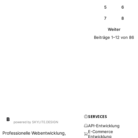
5
6
7
8
Weiter
Beiträge 1–12 von 86
SERVICES
BirdAPI
B
powered by SKYLITE.DESIGN
API-Entwicklung
E-Commerce
Professionelle Webentwicklung,
Entwicklung